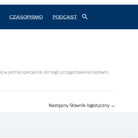
Search
CZASOPISMO
PODCAST
for:
Search Button
j w jednej specjalnie do tego przygotowanej ładowni.
Następny Słownik logistyczny
→