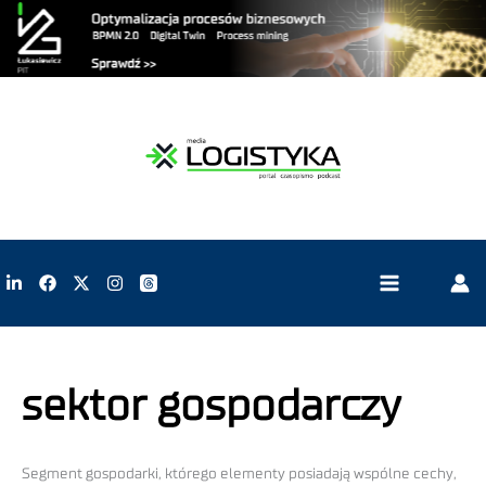
sektor gospodarczy
Segment gospodarki, którego elementy posiadają wspólne cechy,