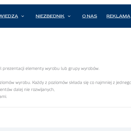
WIEDZA
NIEZBĘDNIK
O NAS
REKLAMA
l prezentacji elementy wyrobu lub grupy wyrobów.
poziomów wyrobu. Każdy z poziomów składa się co najmniej z jedneg
entów dalej nie rozwijanych,
ami.