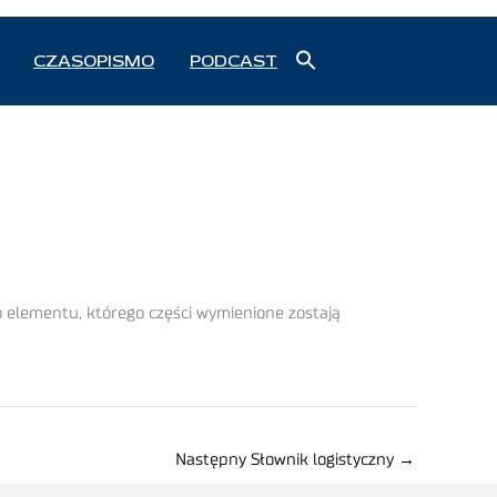
Search
CZASOPISMO
PODCAST
for:
Search Button
o elementu, którego części wymienione zostają
Następny Słownik logistyczny
→