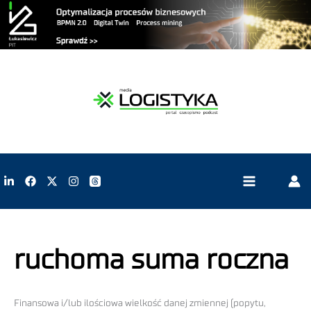
ruchoma suma roczna
Finansowa i/lub ilościowa wielkość danej zmiennej (popytu,