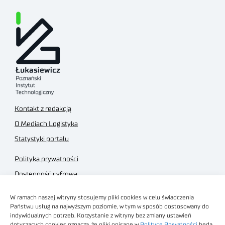
Kontakt z redakcją
O Mediach Logistyka
Statystyki portalu
Polityka prywatności
Dostępność cyfrowa
Regulamin Portalu
W ramach naszej witryny stosujemy pliki cookies w celu świadczenia
Regulamin sklepu
Państwu usług na najwyższym poziomie, w tym w sposób dostosowany do
indywidualnych potrzeb. Korzystanie z witryny bez zmiany ustawień
dotyczących cookies oznacza, że pliki opisane w
Polityce Prywatności
będą