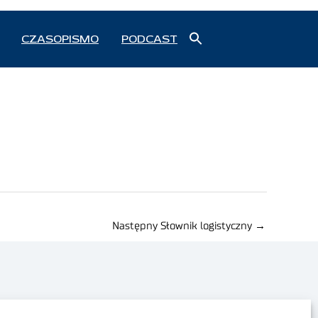
Search
CZASOPISMO
PODCAST
for:
Search Button
Następny Słownik logistyczny
→
Polityka prywatności