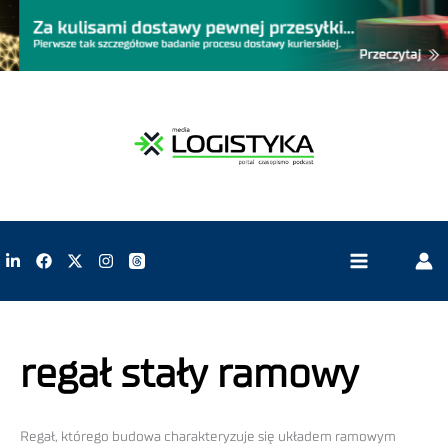
regał stały ramowy
Regał, którego budowa charakteryzuje się układem ramowym