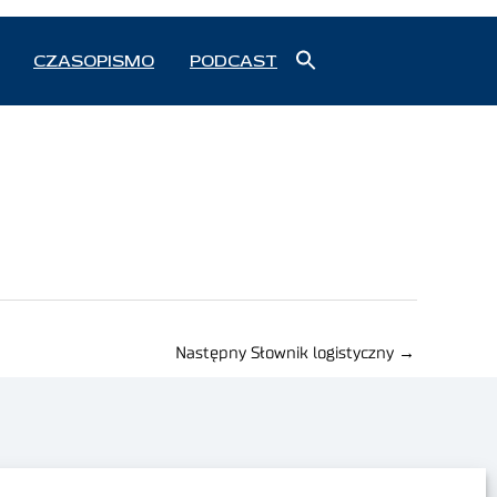
Search
CZASOPISMO
PODCAST
for:
Search Button
Następny Słownik logistyczny
→
Polityka prywatności