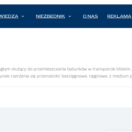
WIEDZA
NIEZBĘDNIK
O NAS
REKLAMA
głym służący do przemieszczania ładunków w transporcie bliskim, 
nek rozróżnia się przenośniki: bezcięgnowe, cięgnowe, z medium po