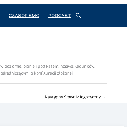
Search
CZASOPISMO
PODCAST
for:
Search Button
w poziomie, pionie i pod kątem, nosiwa, ładunków.
średniczącym, o konfiguracji złożonej.
Następny Słownik logistyczny
→