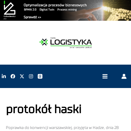
protokół haski
Poprawka do konwencji warszawskiej, przyjęta w Hadze, dnia 28