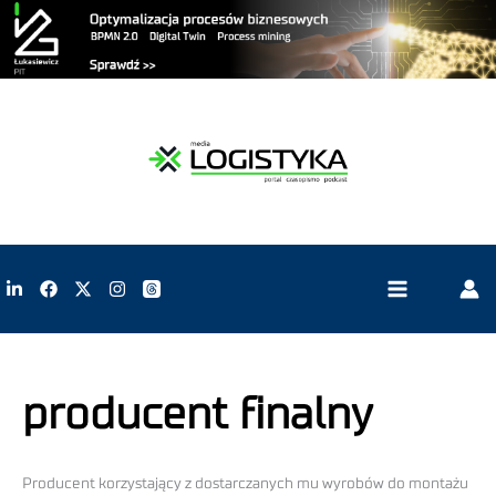
producent finalny
Producent korzystający z dostarczanych mu wyrobów do montażu