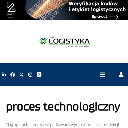
proces technologiczny
Ciąg operacji, którym jest poddawany wyrób w procesie produkcji.