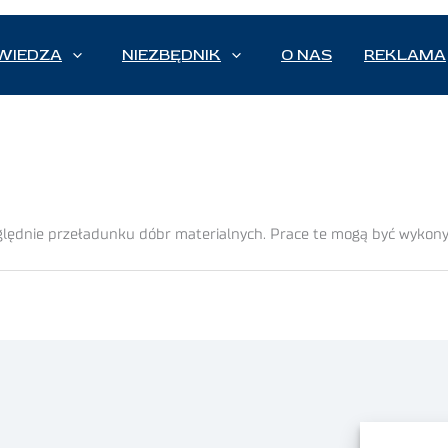
WIEDZA
NIEZBĘDNIK
O NAS
REKLAMA
ędnie przeładunku dóbr materialnych. Prace te mogą być wykony