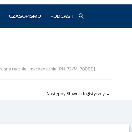
Search
CZASOPISMO
PODCAST
for:
Search Button
wane ręcznie i mechanicznie (PN-72/M-78000).
Następny Słownik logistyczny
→
Polityka prywatności