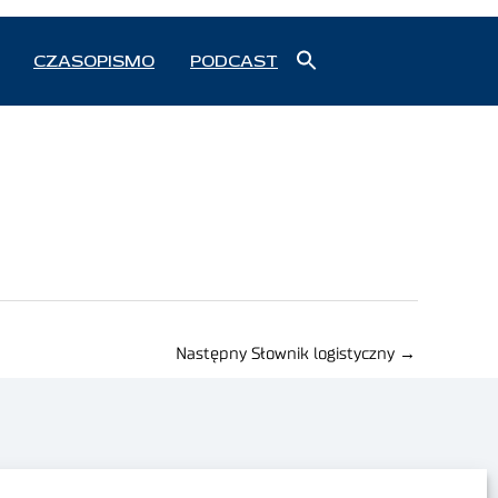
Search
CZASOPISMO
PODCAST
for:
Search Button
Następny Słownik logistyczny
→
Polityka prywatności