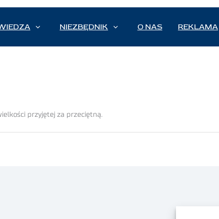
WIEDZA
NIEZBĘDNIK
O NAS
REKLAMA
lkości przyjętej za przeciętną.