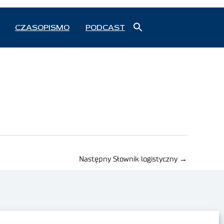
Search
CZASOPISMO
PODCAST
for:
Search Button
Następny Słownik logistyczny
→
Polityka prywatności