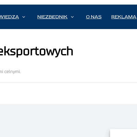
WIEDZA
NIEZBĘDNIK
O NAS
REKLAMA
-eksportowych
i celnymi.