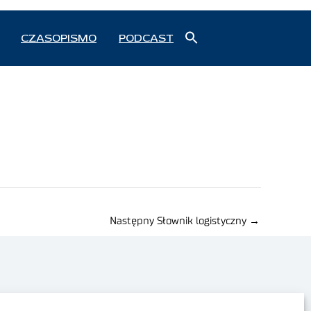
Search
CZASOPISMO
PODCAST
for:
Search Button
Następny Słownik logistyczny
→
Polityka prywatności