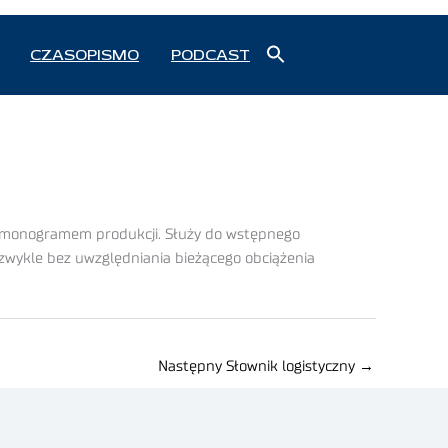
Search
CZASOPISMO
PODCAST
for:
Search Button
rmonogramem produkcji. Służy do wstępnego
 zwykle bez uwzględniania bieżącego obciążenia
Następny Słownik logistyczny
→