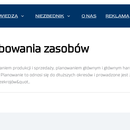
WIEDZA
NIEZBĘDNIK
O NAS
REKLAMA
ebowania zasobów
aniem produkcji i sprzedaży, planowaniem głównym i głównym ha
 Planowanie to odnosi się do dłuższych okresów i prowadzone jest
rzekrojów&quot,.