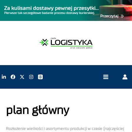
plan główny
Rozłożenie wielkości i asortymentu produkcji w czasie (najczęściej