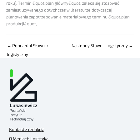
roku). Termin &quot,plan główny&quot, zaleca się stosować
zamiast używanego dotychczas w literaturze dotyczącej
planowania zapotrzebowania materiałowego terminu &quot,plan
produkcji&quot,.
←
Poprzedni Słownik
Następny Słownik logistyczny
→
logistyczny
Kontakt z redakcją
O Mediach Logistyka