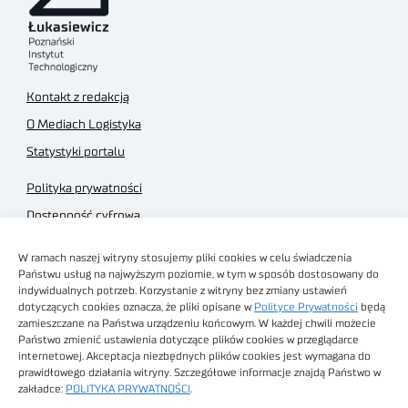
Kontakt z redakcją
O Mediach Logistyka
Statystyki portalu
Polityka prywatności
Dostępność cyfrowa
Regulamin Portalu
W ramach naszej witryny stosujemy pliki cookies w celu świadczenia
Regulamin sklepu
Państwu usług na najwyższym poziomie, w tym w sposób dostosowany do
indywidualnych potrzeb. Korzystanie z witryny bez zmiany ustawień
dotyczących cookies oznacza, że pliki opisane w
Polityce Prywatności
będą
zamieszczane na Państwa urządzeniu końcowym. W każdej chwili możecie
Państwo zmienić ustawienia dotyczące plików cookies w przeglądarce
internetowej. Akceptacja niezbędnych plików cookies jest wymagana do
Obrazy stockowe
prawidłowego działania witryny. Szczegółowe informacje znajdą Państwo w
autorstwa
zakładce:
POLITYKA PRYWATNOŚCI
.