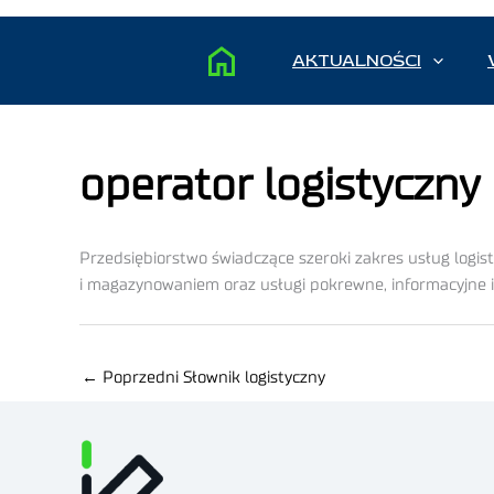
AKTUALNOŚCI
operator logistyczny
Przedsiębiorstwo świadczące szeroki zakres usług logis
i magazynowaniem oraz usługi pokrewne, informacyjne i
←
Poprzedni Słownik logistyczny