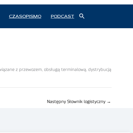
Search
CZASOPISMO
PODCAST
for:
Search Button
 związane z przewozem, obsługą terminalową, dystrybucją
Następny Słownik logistyczny
→