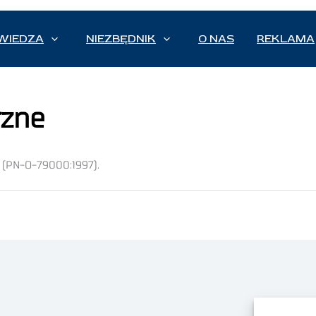
WIEDZA
NIEZBĘDNIK
O NAS
REKLAMA
rzne
 (PN-O-79000:1997).