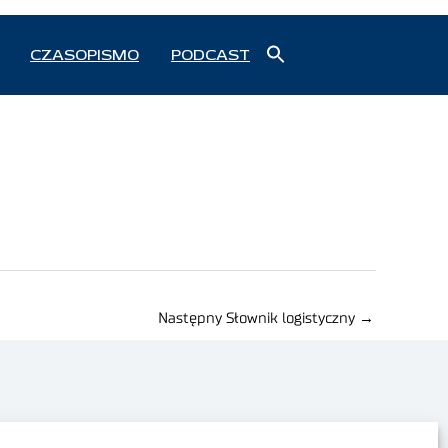
Search
CZASOPISMO
PODCAST
for:
Search Button
Następny Słownik logistyczny
→
Polityka prywatności