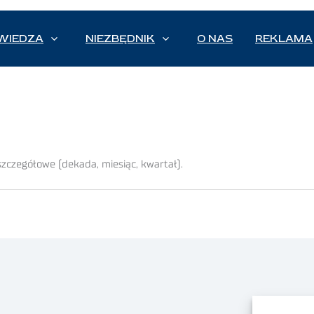
WIEDZA
NIEZBĘDNIK
O NAS
REKLAMA
szczegółowe (dekada, miesiąc, kwartał).