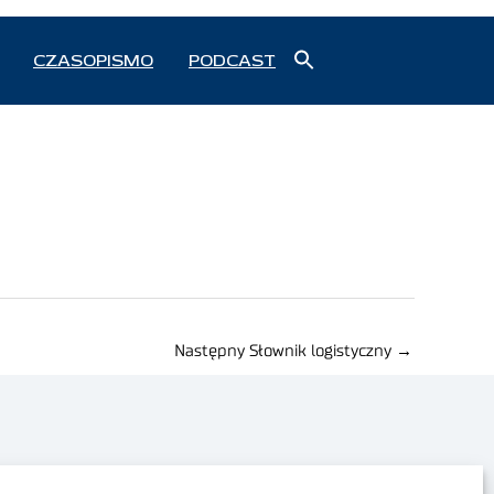
Search
CZASOPISMO
PODCAST
for:
Search Button
Następny Słownik logistyczny
→
Polityka prywatności