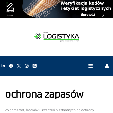
ochrona zapasów
Zbiór metod, środków i urządzeń niezbędnych do ochrony