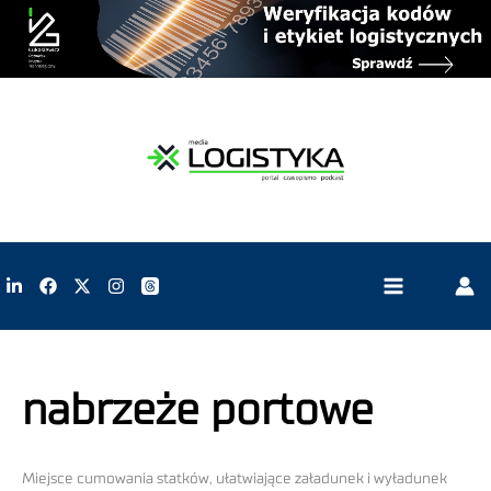
nabrzeże portowe
Miejsce cumowania statków, ułatwiające załadunek i wyładunek