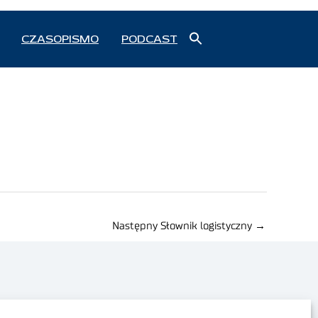
Search
CZASOPISMO
PODCAST
for:
Search Button
Następny Słownik logistyczny
→
Polityka prywatności