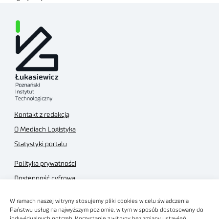
Kontakt z redakcją
O Mediach Logistyka
Statystyki portalu
Polityka prywatności
Dostępność cyfrowa
Regulamin Portalu
W ramach naszej witryny stosujemy pliki cookies w celu świadczenia
Regulamin sklepu
Państwu usług na najwyższym poziomie, w tym w sposób dostosowany do
indywidualnych potrzeb. Korzystanie z witryny bez zmiany ustawień