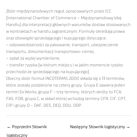
Zbiór międzynarodowych reguł, opracowanych przez ICC
(International Chamber of Commerce – Międzynarodową Izbę
Handlu) dla interpretacji głównych warunków dostaw stosowanych
w kontraktach w handlu zagranicznym. Formuły określają prawa
oraz obowiązki sprzedającego i kupującego dotyczące:
– odpowiedzialności za pakowanie, transport, ubezpieczenie
transportu, dokumentacji transportowo-celnej,
– opłat za wyżej wymienione,
– transfer ryzyka (w którym miejscu i w jakim momencie ryzyko
przechodzi ze sprzedającego na kupującego).
Obecny zbiór formuł INCOTERMS 2000 składa się z 13 terminów,
które zostały podzielone na cztery grupy. Grupa E zawiera jeden
termin Ex Works, grupa F – trzy terminy, których skróty to FCA,
FAS, FOB, grupa C, w skład której wchodzą terminy CFR, CIF, CPT,
CIP i grupy D – DAF, DES, DEQ, DDU, DDP.
←
Poprzedni Słownik
Następny Słownik logistyczny
→
logistyczny