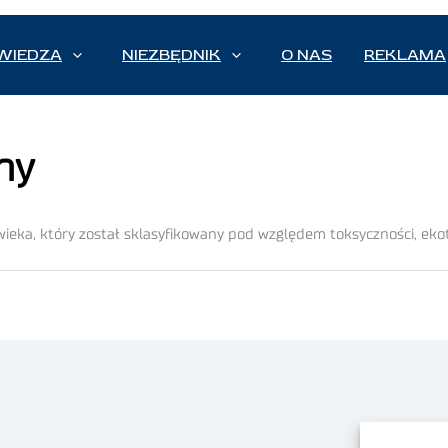
WIEDZA
NIEZBĘDNIK
O NAS
REKLAMA
ny
owieka, który został sklasyfikowany pod względem toksyczności, eko