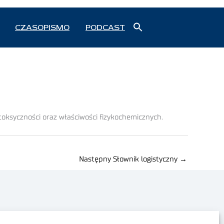
Search
CZASOPISMO
PODCAST
for:
Search Button
toksyczności oraz właściwości fizykochemicznych.
Następny Słownik logistyczny
→
Polityka prywatności