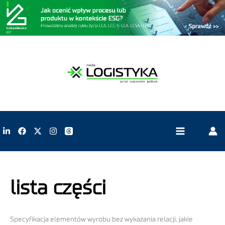
lista części
Specyfikacja elementów wyrobu bez wykazania relacji, jakie