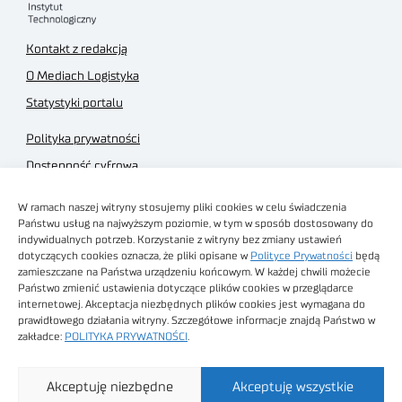
Kontakt z redakcją
O Mediach Logistyka
Statystyki portalu
Polityka prywatności
Dostępność cyfrowa
Regulamin Portalu
W ramach naszej witryny stosujemy pliki cookies w celu świadczenia
Regulamin sklepu
Państwu usług na najwyższym poziomie, w tym w sposób dostosowany do
indywidualnych potrzeb. Korzystanie z witryny bez zmiany ustawień
dotyczących cookies oznacza, że pliki opisane w
Polityce Prywatności
będą
zamieszczane na Państwa urządzeniu końcowym. W każdej chwili możecie
Państwo zmienić ustawienia dotyczące plików cookies w przeglądarce
internetowej. Akceptacja niezbędnych plików cookies jest wymagana do
Obrazy stockowe
prawidłowego działania witryny. Szczegółowe informacje znajdą Państwo w
autorstwa
zakładce:
POLITYKA PRYWATNOŚCI
.
Sieć Badawcza Łukasiewicz - Poznański Instytut
Akceptuję niezbędne
Akceptuję wszystkie
Technologiczny