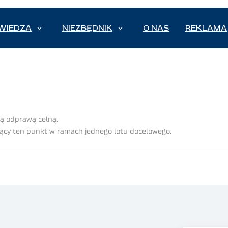
WIEDZA
NIEZBĘDNIK
O NAS
REKLAMA
wą odprawą celną.
jący ten punkt w ramach jednego lotu docelowego.