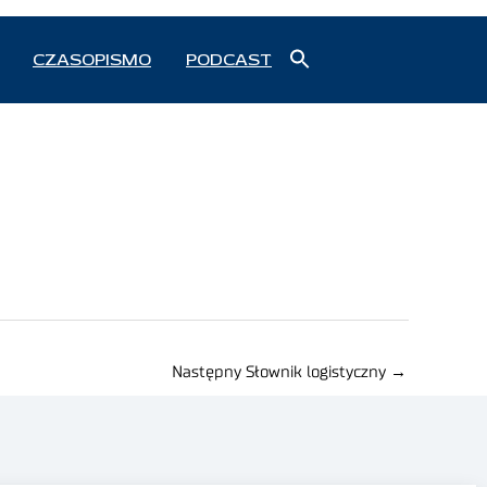
Search
CZASOPISMO
PODCAST
for:
Search Button
Następny Słownik logistyczny
→