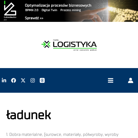
ładunek
1. Dobra materialne, (surowce, materiały, półwyroby, wyroby