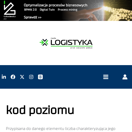
kod poziomu
Przypisana do danego elementu liczba charakteryzująca jego