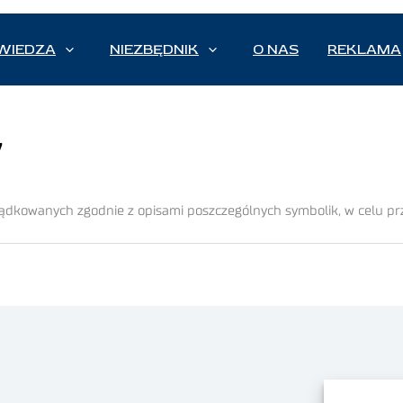
WIEDZA
NIEZBĘDNIK
O NAS
REKLAMA
y
ządkowanych zgodnie z opi­sami poszczególnych symbolik, w celu p