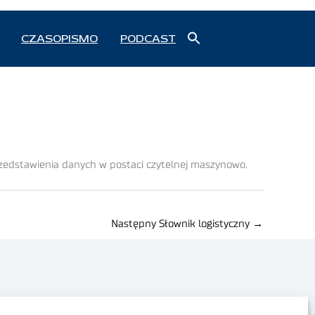
Search
CZASOPISMO
PODCAST
for:
Search Button
rzedstawienia danych w postaci czytelnej maszynowo.
Następny Słownik logistyczny
→
Polityka prywatności