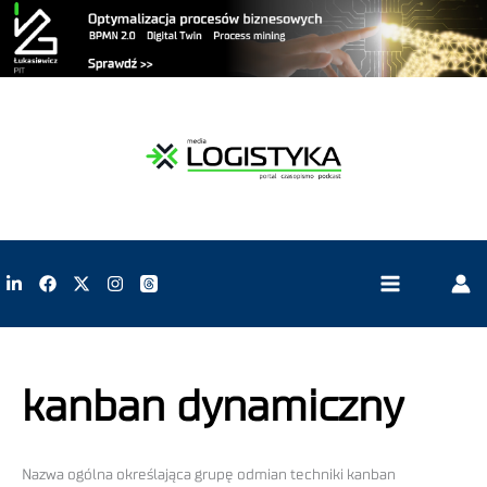
kanban dynamiczny
Nazwa ogólna określająca grupę odmian techniki kanban