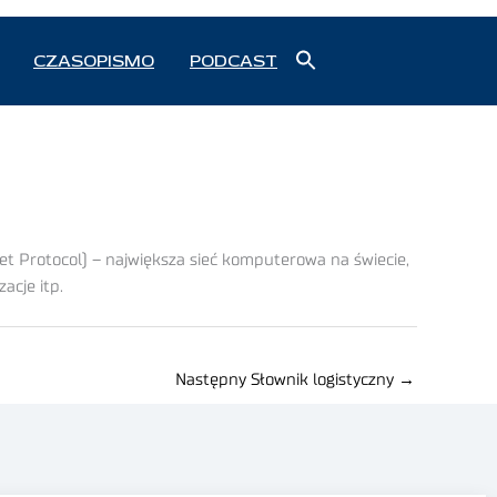
Search
CZASOPISMO
PODCAST
for:
Search Button
t Protocol) – największa sieć komputerowa na świecie,
acje itp.
Następny Słownik logistyczny
→