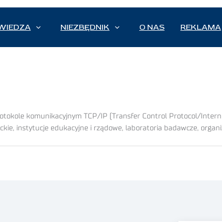
WIEDZA
NIEZBĘDNIK
O NAS
REKLAMA
tokole komunikacyjnym TCP/IP (Transfer Control Protocol/Interne
ckie, instytucje edukacyjne i rządowe, laboratoria badawcze, organiz