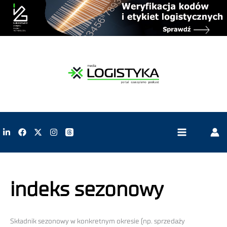
indeks sezonowy
Składnik sezonowy w konkretnym okresie (np. sprzedaży