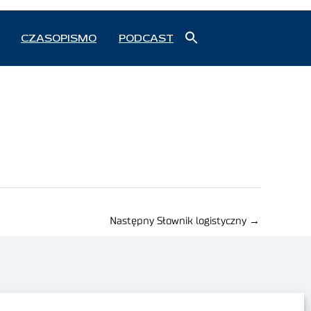
Search
CZASOPISMO
PODCAST
for:
Search Button
Następny Słownik logistyczny
→
Polityka prywatności