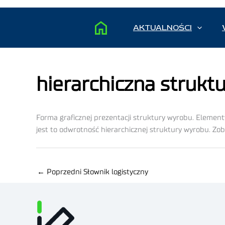
AKTUALNOŚCI
hierarchiczna struktu
Forma graficznej prezentacji struktury wyrobu. Element
jest to odwrotność hierarchicznej struktury wyrobu. Zob
←
Poprzedni Słownik logistyczny