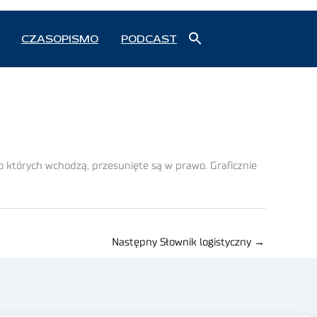
Search
CZASOPISMO
PODCAST
for:
Search Button
o których wchodzą, przesunięte są w prawo. Graficznie
Następny Słownik logistyczny
→