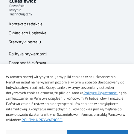
Kontakt z redakcją
O Mediach Logistyka
Statystyki portalu
Polityka prywatności
Dostępność cyfrowa
Regulamin Portalu
W ramach naszej witryny stosujemy pliki cookies w celu świadczenia
Regulamin sklepu
Państwu usług na najwyższym poziomie, w tym w sposób dostosowany do
indywidualnych potrzeb. Korzystanie z witryny bez zmiany ustawień
dotyczących cookies oznacza, że pliki opisane w
Polityce Prywatności
będą
zamieszczane na Państwa urządzeniu końcowym. W każdej chwili możecie
Państwo zmienić ustawienia dotyczące plików cookies w przeglądarce
internetowej. Akceptacja niezbędnych plików cookies jest wymagana do
Obrazy stockowe
prawidłowego działania witryny. Szczegółowe informacje znajdą Państwo w
autorstwa
zakładce:
POLITYKA PRYWATNOŚCI
.
Sieć Badawcza Łukasiewicz - Poznański Instytut