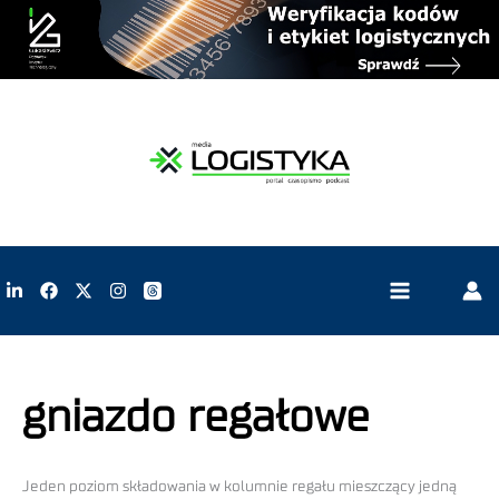
gniazdo regałowe
Jeden poziom składowania w kolumnie regału mieszczący jedną