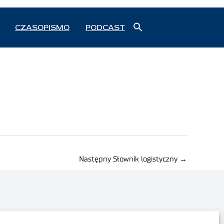
Search
CZASOPISMO
PODCAST
for:
Search Button
Następny Słownik logistyczny
→
Polityka prywatności