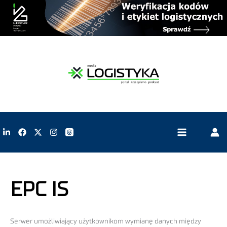
EPC IS
Serwer umożliwiający użytkownikom wymianę danych między