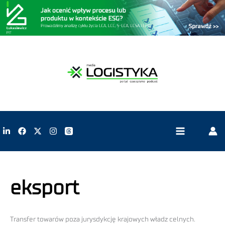
eksport
Transfer towarów poza jurysdykcję krajowych władz celnych.