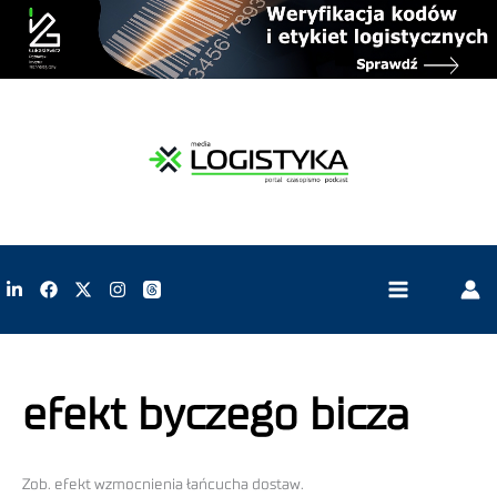
efekt byczego bicza
Zob. efekt wzmocnienia łańcucha dostaw.