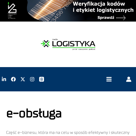
e-obsługa
Część e-biznesu, która ma na celu w sposób efektywny i skuteczny