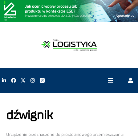
dźwignik
Urządzenie przeznaczone do prostoliniowego przemieszczania