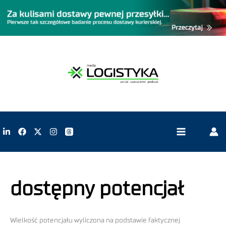
dostępny potencjał
Wielkość potencjału wyliczona na podstawie faktycznej