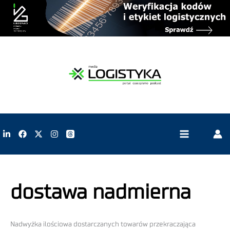
dostawa nadmierna
Nadwyżka ilościowa dostarczanych towarów przekraczająca