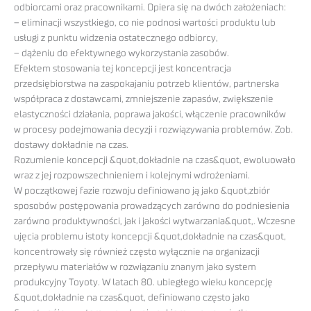
odbiorcami oraz pracownikami. Opiera się na dwóch założeniach:
– eliminacji wszystkiego, co nie podnosi wartości produktu lub
usługi z punktu widzenia ostatecznego odbiorcy,
– dążeniu do efektywnego wykorzystania zasobów.
Efektem stosowania tej koncepcji jest koncentracja
przedsiębiorstwa na zaspokajaniu potrzeb klientów, partnerska
współpraca z dostawcami, zmniejszenie zapasów, zwiększenie
elastyczności działania, poprawa jakości, włączenie pracowników
w procesy podejmowania decyzji i rozwiązywania problemów. Zob.
dostawy dokładnie na czas.
Rozumienie koncepcji &quot,dokładnie na czas&quot, ewoluowało
wraz z jej rozpowszechnieniem i kolejnymi wdrożeniami.
W początkowej fazie rozwoju definiowano ją jako &quot,zbiór
sposobów postępowania prowadzących zarówno do podniesienia
zarówno produktywności, jak i jakości wytwarzania&quot,. Wczesne
ujęcia problemu istoty koncepcji &quot,dokładnie na czas&quot,
koncentrowały się również często wyłącznie na organizacji
przepływu materiałów w roz­wiązaniu znanym jako system
produkcyjny Toyoty. W latach 80. ubiegłego wieku koncep­cję
&quot,dokładnie na czas&quot, definiowano często jako