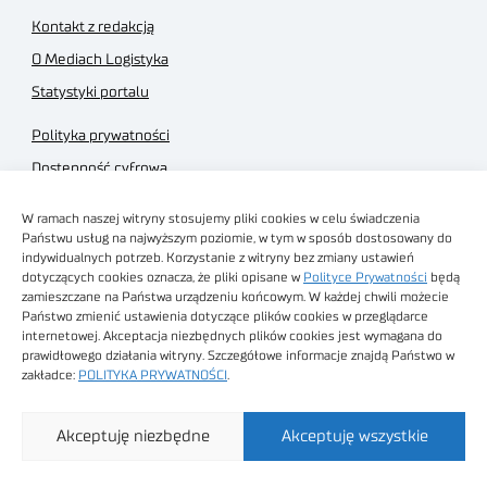
Kontakt z redakcją
O Mediach Logistyka
Statystyki portalu
Polityka prywatności
Dostępność cyfrowa
Regulamin Portalu
W ramach naszej witryny stosujemy pliki cookies w celu świadczenia
Regulamin sklepu
Państwu usług na najwyższym poziomie, w tym w sposób dostosowany do
indywidualnych potrzeb. Korzystanie z witryny bez zmiany ustawień
dotyczących cookies oznacza, że pliki opisane w
Polityce Prywatności
będą
zamieszczane na Państwa urządzeniu końcowym. W każdej chwili możecie
Państwo zmienić ustawienia dotyczące plików cookies w przeglądarce
internetowej. Akceptacja niezbędnych plików cookies jest wymagana do
Obrazy stockowe
prawidłowego działania witryny. Szczegółowe informacje znajdą Państwo w
autorstwa
zakładce:
POLITYKA PRYWATNOŚCI
.
Sieć Badawcza Łukasiewicz - Poznański Instytut
Akceptuję niezbędne
Akceptuję wszystkie
Technologiczny