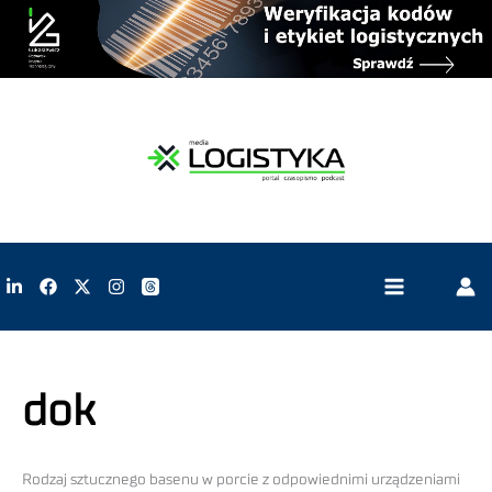
dok
Rodzaj sztucznego basenu w porcie z odpowiednimi urządzeniami